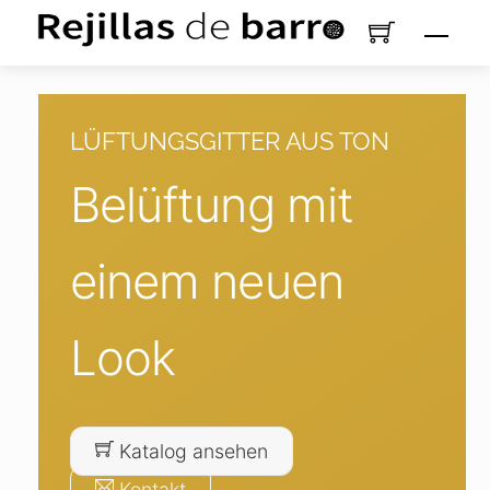
Zum
Men
Inhalt
springen
LÜFTUNGSGITTER AUS TON
Belüftung mit
einem neuen
Look
Katalog ansehen
Kontakt