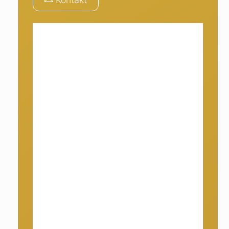
Rundes Gitter „zwölf
Spitzen“
Rundes Tongitter. Geometrische
Verzierung mit 12 Spitzen.
Handgefertigt aus weißem Ton.