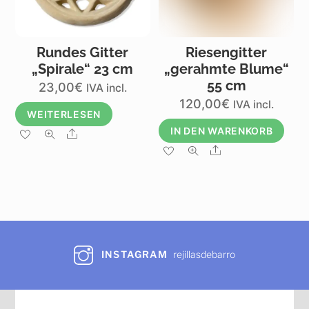
auf
Produktseite
der
gewählt
Produktseite
werden
gewählt
Rundes Gitter
Riesengitter
werden
„Spirale“ 23 cm
„gerahmte Blume“
55 cm
23,00
€
IVA incl.
120,00
€
IVA incl.
WEITERLESEN
IN DEN WARENKORB
Share
Share
INSTAGRAM
rejillasdebarro