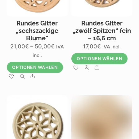
auf
der
Produktseite
gewählt
Rundes Gitter
Rundes Gitter
werden
„sechszackige
„zwölf Spitzen“ fein
Blume“
– 16,6 cm
Preisspanne:
21,00
€
–
50,00
€
17,00
€
IVA
IVA incl.
21,00€
incl.
OPTIONEN WÄHLEN
bis
Dieses
OPTIONEN WÄHLEN
Share
50,00€
Produkt
Dieses
Share
weist
Produkt
mehrere
weist
Varianten
mehrere
auf.
Varianten
Die
auf.
Optionen
Die
können
Optionen
auf
können
der