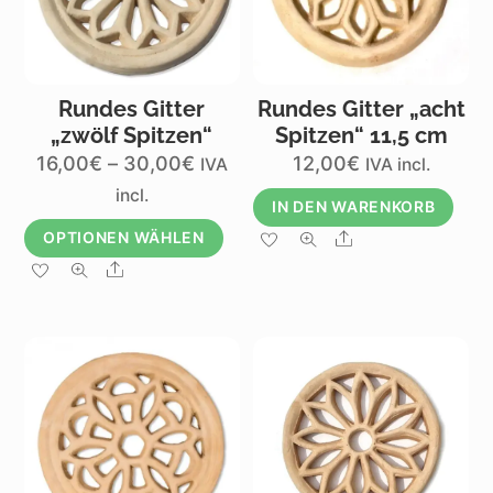
Rundes Gitter
Rundes Gitter „acht
„zwölf Spitzen“
Spitzen“ 11,5 cm
Preisspanne:
16,00
€
–
30,00
€
12,00
€
IVA
IVA incl.
16,00€
incl.
IN DEN WARENKORB
bis
OPTIONEN WÄHLEN
Share
30,00€
Dieses
Share
Produkt
weist
mehrere
Varianten
auf.
Die
Optionen
können