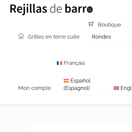
Aller
Menu
au
contenu
Boutique
Grilles en terre cuite
Rondes
Français
Español
Mon compte
(
Espagnol
)
Engl