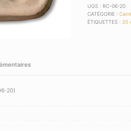
cm
UGS :
RC-06-20
CATÉGORIE :
Carr
ÉTIQUETTES :
20 
lémentaires
-06-20)