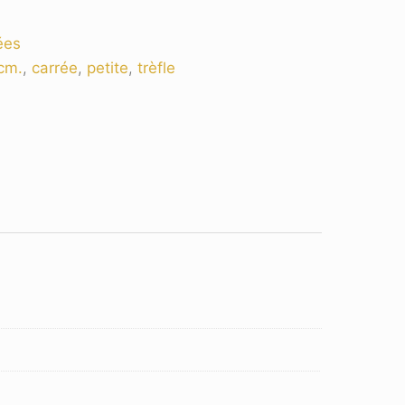
ées
cm.
,
carrée
,
petite
,
trèfle