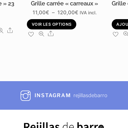
e » 23
Grille carrée « carreaux »
Grille
Plage
11,00
€
–
120,00
€
IVA incl.
de
Ce
VOIR LES OPTIONS
AJOU
prix :
Share
produit
Share
11,00€
a
à
plusieurs
120,00€
variations.
Les
options
peuvent
être
INSTAGRAM
rejillasdebarro
choisies
sur
la
page