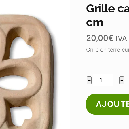
Grille c
cm
20,00
€
IVA 
Grille en terre c
quantité
−
+
de
Grille
AJOUTE
carrée
"trèfle"
20