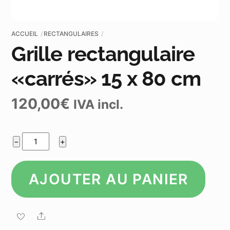
ACCUEIL
RECTANGULAIRES
Grille rectangulaire
«carrés» 15 x 80 cm
120,00
€
IVA incl.
quantité
−
+
de
Grille
rectangulaire
AJOUTER AU PANIER
«carrés»
15
x
Share
80