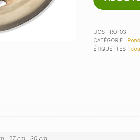
"douze
pointes"
UGS :
RO-03
CATÉGORIE :
Ron
ÉTIQUETTES :
dou
cm., 27 cm., 30 cm.