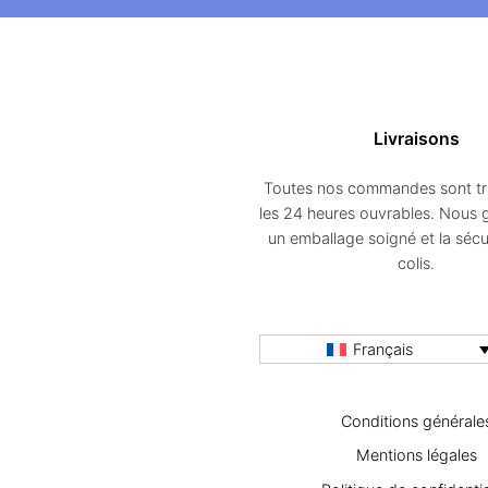
su
la
p
d
Livraisons
pr
Toutes nos commandes sont tr
les 24 heures ouvrables. Nous 
un emballage soigné et la sécu
colis.
Français
Conditions générale
Mentions légales