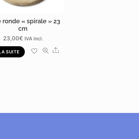
e ronde « spirale » 23
cm
23,00
€
IVA incl.
Share
LA SUITE