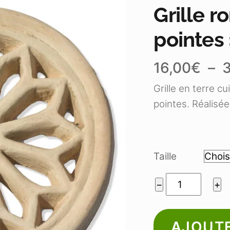
Grille 
pointes
16,00
€
–
Grille en terre c
pointes. Réalisée
Taille
quantité
−
+
de
Grille
AJOUTE
ronde