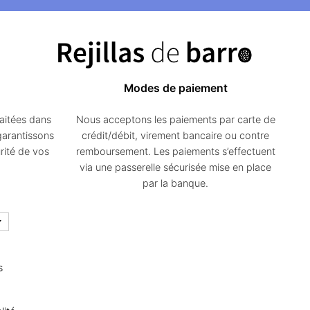
r
sur
la
age
page
u
du
Modes de paiement
oduit
produit
aitées dans
Nous acceptons les paiements par carte de
garantissons
crédit/débit, virement bancaire ou contre
rité de vos
remboursement. Les paiements s’effectuent
via une passerelle sécurisée mise en place
par la banque.
s