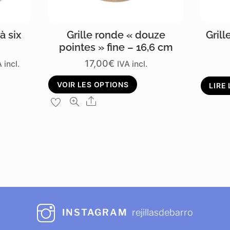
à six
Grille ronde « douze
Grill
pointes » fine – 16,6 cm
age
17,00
€
 incl.
IVA incl.
e
Ce
VOIR LES OPTIONS
LIRE 
x :
oduit
produit
Share
,00€
a
usieurs
plusieurs
,00€
riations.
variations.
es
Les
tions
options
euvent
peuvent
re
être
INSTAGRAM
rejillasdebarro
oisies
choisies