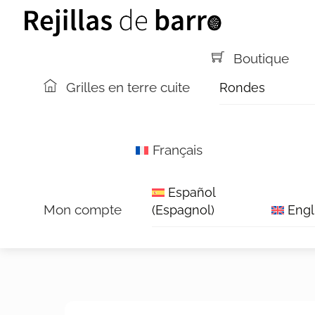
Aller
Menu
au
contenu
Boutique
Grilles en terre cuite
Rondes
Français
Español
Mon compte
(
Espagnol
)
Engl