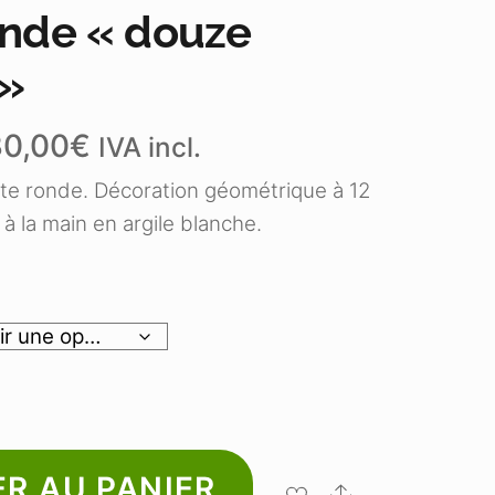
ronde « douze
 »
Plage
30,00
€
IVA incl.
de
prix :
uite ronde. Décoration géométrique à 12
16,00€
à
 à la main en argile blanche.
30,00€
R AU PANIER