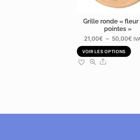
Grille ronde « fleur 
pointes »
Pl
21,00
€
–
50,00
€
IVA
de
C
VOIR LES OPTIONS
pri
pr
Share
21
a
à
pl
50
va
L
op
p
êt
ch