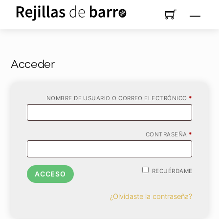
Saltar
Men
al
contenido
Acceder
OBLIGAT
NOMBRE DE USUARIO O CORREO ELECTRÓNICO
*
OBLIGAT
CONTRASEÑA
*
RECUÉRDAME
ACCESO
¿Olvidaste la contraseña?