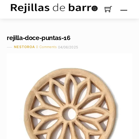
Saltar
Men
al
contenido
rejilla-doce-puntas-16
NESTOROA
0 Comments
04/06/2025