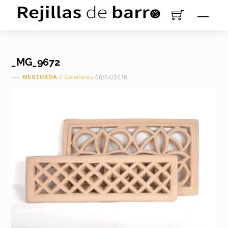
Saltar
Men
al
contenido
_MG_9672
NESTOROA
0 Comments
08/04/2018