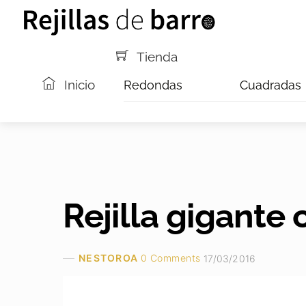
Saltar
Menú
al
contenido
Tienda
Inicio
Redondas
Cuadradas
Rejilla gigante
NESTOROA
0 Comments
17/03/2016