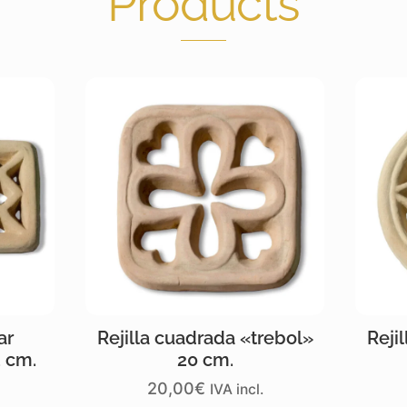
Products
ar
Rejilla cuadrada «trebol»
Reji
2 cm.
20 cm.
20,00
€
IVA incl.