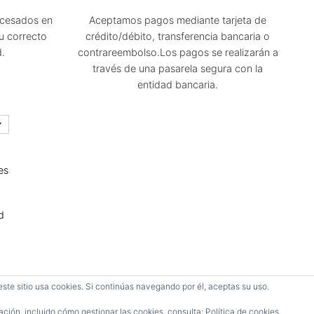
ocesados en
Aceptamos pagos mediante tarjeta de
u correcto
crédito/débito, transferencia bancaria o
d.
contrareembolso.Los pagos se realizarán a
través de una pasarela segura con la
entidad bancaria.
es
d
Todos los derechos reservados.
este sitio usa cookies. Si continúas navegando por él, aceptas su uso.
Página diseñada por Néstor Javier Oubiña Arriaga.
ción, incluido cómo gestionar las cookies, consulta:
Política de cookies