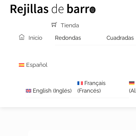
Saltar
Menú
al
contenido
Tienda
Inicio
Redondas
Cuadradas
Español
Français
English
(
Inglés
)
(
Francés
)
(
A